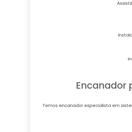
Assist
Instal
I
Encanador p
Temos encanador especialista em sistema