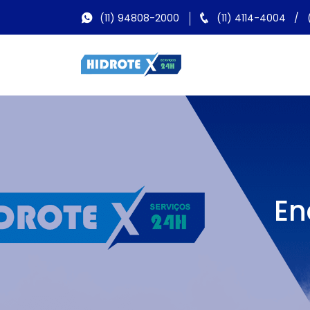
(11) 94808-2000
(11) 4114-4004
/
En