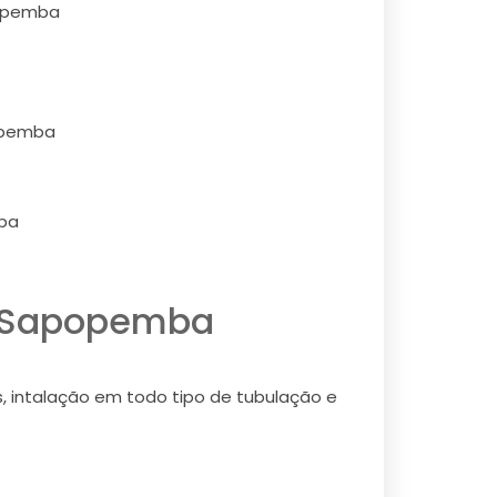
popemba
popemba
ba
em Sapopemba
s, intalação em todo tipo de tubulação e