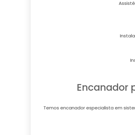
Assist
Instal
I
Encanador p
Temos encanador especialista em sistema