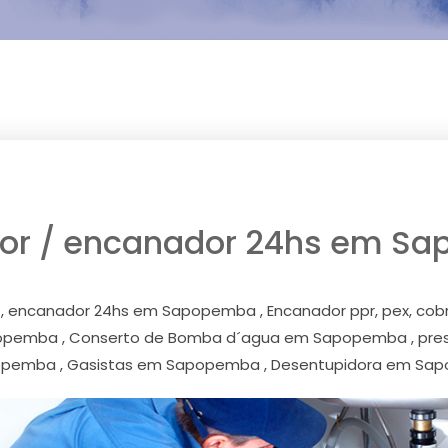
or / encanador 24hs em S
ncanador 24hs em Sapopemba , Encanador ppr, pex, cobre, 
emba , Conserto de Bomba d´agua em Sapopemba , pressu
pemba , Gasistas em Sapopemba , Desentupidora em Sap