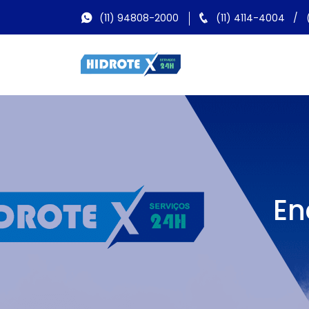
(11) 94808-2000
(11) 4114-4004
/
En