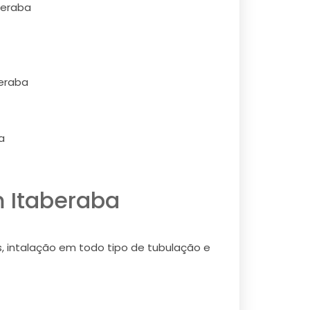
beraba
beraba
a
m Itaberaba
s, intalação em todo tipo de tubulação e