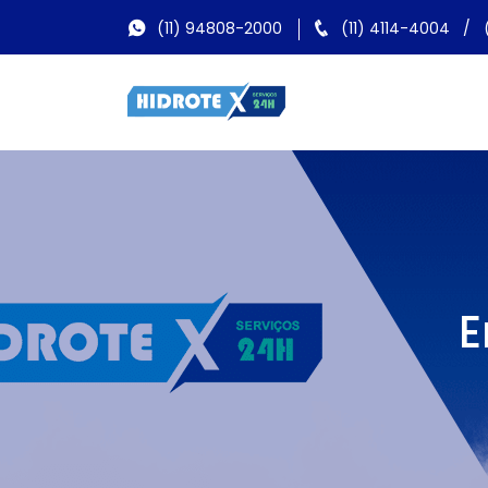
(11) 94808-2000
(11) 4114-4004
/
E