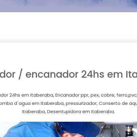
dor / encanador 24hs em It
 24hs em Itaberaba, Encanador ppr, pex, cobre, ferro,pvc
mba d´agua em Itaberaba, pressurizador, Conserto de aq
Itaberaba, Desentupidora em Itaberaba.