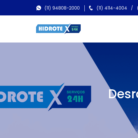
(11) 94808-2000
(11) 4114-4004
/
Desr