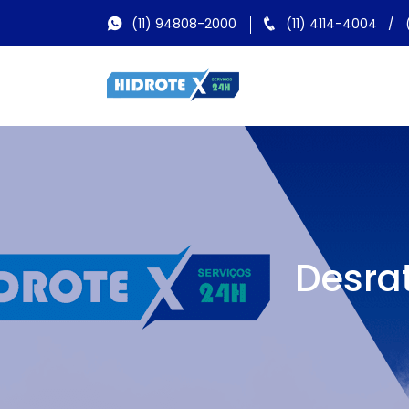
(11) 94808-2000
(11) 4114-4004
/
Desra