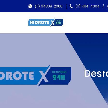
(11) 94808-2000
(11) 4114-4004
/
Desr