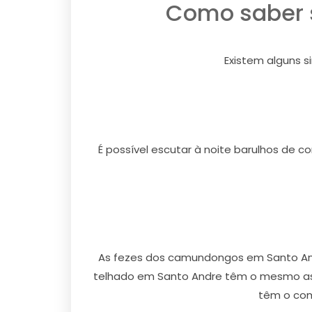
Como saber s
Existem alguns 
É possível escutar à noite barulhos de c
As fezes dos camundongos em Santo And
telhado em Santo Andre têm o mesmo as
têm o com