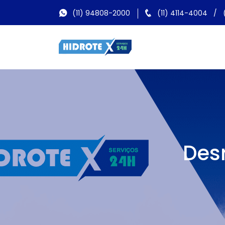
(11) 94808-2000
(11) 4114-4004
/
Des