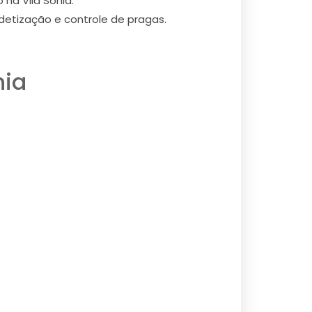
na Vila Sonia.
etização e controle de pragas.
nia