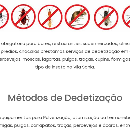
obrigatório para bares, restaurantes, supermercados, clinica
prédios, chácaras prestamos serviços de dedetização em qu
rcevejos, moscas, lagartas, pulgas, traças, cupins, formiga
tipo de inseto na Vila Sonia.
Métodos de Dedetização
equipamentos para Pulverização, atomização ou termonebul
migas, pulgas, carrapatos, traças, percevejos e ácaros, ent