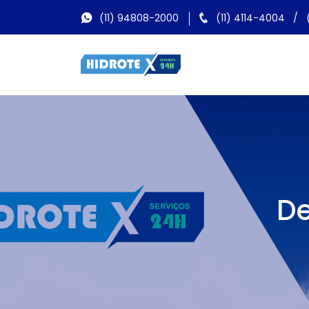
(11) 94808-2000
(11) 4114-4004
/
De