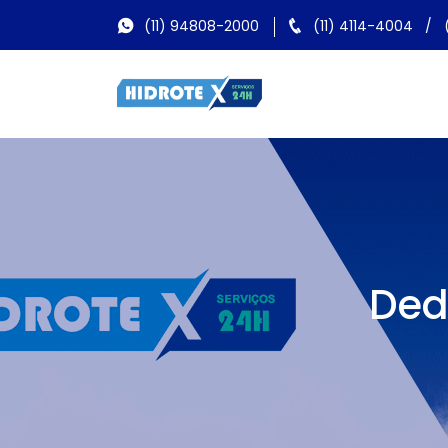
(11) 94808-2000
(11) 4114-4004
/
Ded