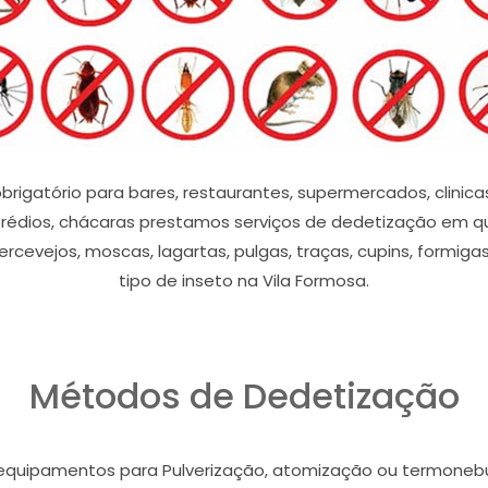
brigatório para bares, restaurantes, supermercados, clinicas
édios, chácaras prestamos serviços de dedetização em qu
rcevejos, moscas, lagartas, pulgas, traças, cupins, formiga
tipo de inseto na Vila Formosa.
Métodos de Dedetização
equipamentos para Pulverização, atomização ou termonebul