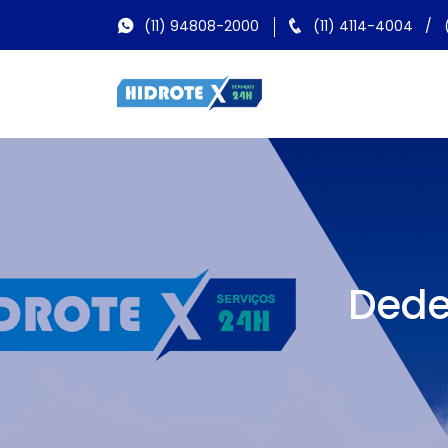
(11) 94808-2000
(11) 4114-4004
/
Dede